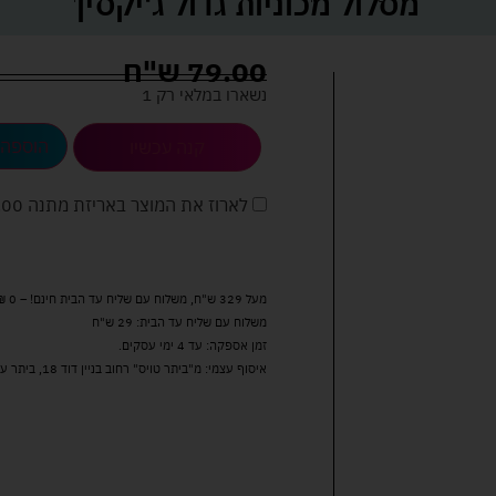
מסלול מכוניות גדול ג'יקסין
79.00
ש"ח
נשארו במלאי רק 1
הוספה 
קנה עכשיו
לארוז את המוצר באריזת מתנה
5.00 
מעל 329 ש"ח, משלוח עם שליח עד הבית חינם! – 0 ₪
משלוח עם שליח עד הבית: 29 ש"ח
זמן אספקה: עד 4 ימי עסקים.
איסוף עצמי: מ"ביתר טויס" רחוב בניין דוד 18, ביתר עילית.