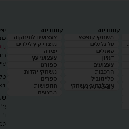
קטגוריות
קטגוריות
יצי
משחקי קופסא
צעצועים לתינוקות
כתו
על גלגלים
מוצרי קיץ לילדים
נווט
פאזלים
יצירה
דמיון
צעצועי עץ
עיל
צעצועים
ספורט
הרכבות
משחקי יהדות
טלפ
פליימוביל
ספרים
31
איך לבחור משחקי
תחפושות
קופסא לילדים
מבצעים
שעו
א'-ה': 
00