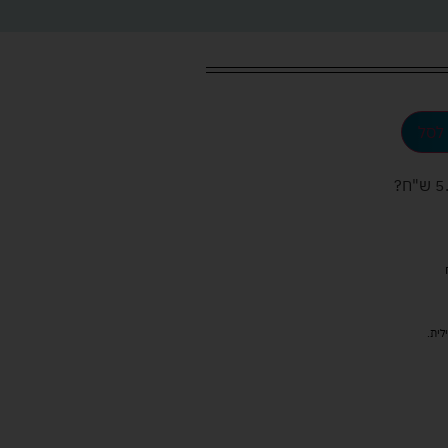
לסל
ש"ח
?