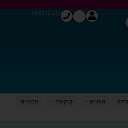
02-5802-231
הדות
מותגים
קו קופה
מבצעים