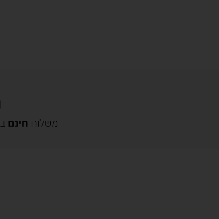
משלוח
חינם
בק