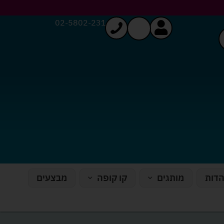
02-5802-231
הדות
מותגים
קו קופה
מבצעים