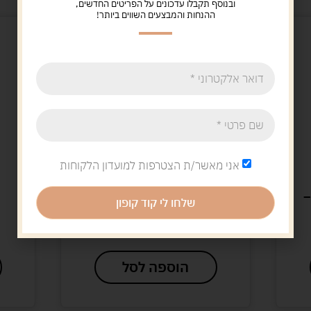
ובנוסף תקבלו עדכונים על הפריטים החדשים,
ההנחות והמבצעים השווים ביותר!
אני מאשר/ת הצטרפות למועדון הלקוחות
Uncategorized
–
זכוכית מגדלת עם תאורת
שלחו לי קוד קופון
לד
26.00
ש"ח
הוספה לסל