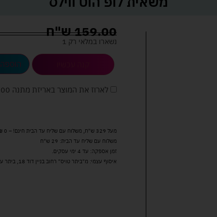
משאית לופ הוט ווילס
159.00
ש"ח
נשארו במלאי רק 1
הוספה 
קנה עכשיו
לארוז את המוצר באריזת מתנה
5.00 
מעל 329 ש"ח, משלוח עם שליח עד הבית חינם! – 0 ₪
משלוח עם שליח עד הבית: 29 ש"ח
זמן אספקה: עד 4 ימי עסקים.
איסוף עצמי: מ"ביתר טויס" רחוב בניין דוד 18, ביתר עילית.