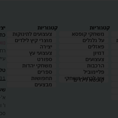
קטגוריות
קטגוריות
יצי
משחקי קופסא
צעצועים לתינוקות
כתו
על גלגלים
מוצרי קיץ לילדים
נווט
פאזלים
יצירה
דמיון
צעצועי עץ
עיל
צעצועים
ספורט
הרכבות
משחקי יהדות
טלפ
פליימוביל
ספרים
31
איך לבחור משחקי
תחפושות
קופסא לילדים
מבצעים
שעו
א'-ה': 
00