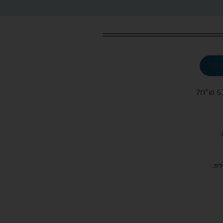
לסל
ש"ח
?