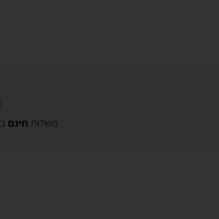
משלוח
חינם
בק