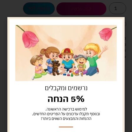
הוספה לסל
קנה עכשיו
לארוז את המוצר באריזת מתנה
5.00 ש"ח
?
מעל 329 ש"ח, משלוח עם שליח עד הבית חינם! – 0 ₪
משלוח עם שליח עד הבית: 29 ש"ח
זמן אספקה: עד 4 ימי עסקים.
איסוף עצמי: מ"ביתר טויס" רחוב בניין דוד 18, ביתר עילית.
נרשמים ומקבלים
5% הנחה
למימוש ברכישה הראשונה.
ובנוסף תקבלו עדכונים על הפריטים החדשים,
ההנחות והמבצעים השווים ביותר!