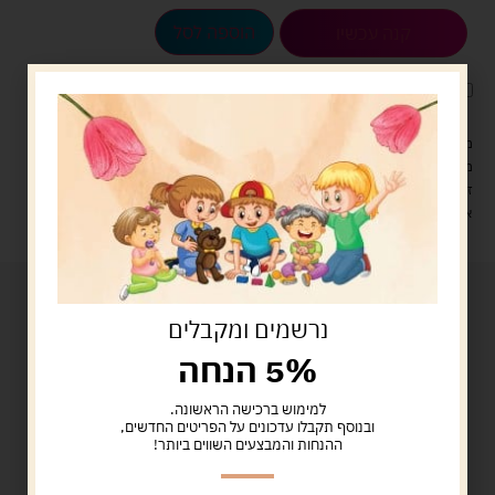
הוספה לסל
קנה עכשיו
לארוז את המוצר באריזת מתנה
5.00 ש"ח
?
מעל 329 ש"ח, משלוח עם שליח עד הבית חינם! – 0 ₪
משלוח עם שליח עד הבית: 29 ש"ח
זמן אספקה: עד 4 ימי עסקים.
איסוף עצמי: מ"ביתר טויס" רחוב בניין דוד 18, ביתר עילית.
נרשמים ומקבלים
5% הנחה
למימוש ברכישה הראשונה.
ובנוסף תקבלו עדכונים על הפריטים החדשים,
ההנחות והמבצעים השווים ביותר!