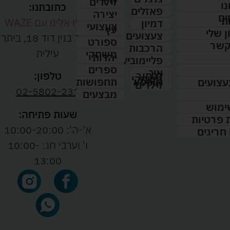
לילדים
נו
כתובתנו:
פאזלים
יצירה
ים
ת
נווטו אלינו עם WAZE
דמיון
צעצועי
עץ
 שלי
צעצועים
רחוב בנין דוד 18, ביתר
ספורט
קשר
הרכבות
עילית
משחקי
יהדות
פליימוביל
ספרים
איך
לבחור
טלפון:
משחקי
תחפושות
קופסא
עצועים
לילדים
02-5802-231
מבצעים
ימוש
שעות פתיחה:
ת פרטיות
א'-ה': 10:00-20:00
 חריגים
ו' וערבי חג: 10:00-
13:00