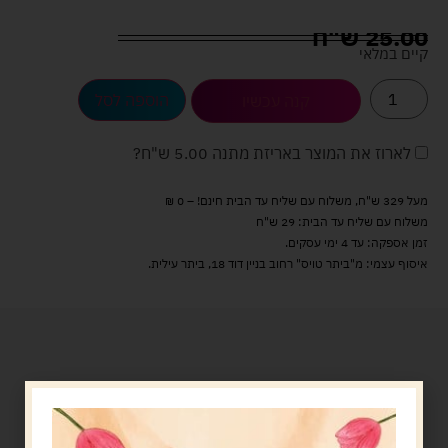
25.00
ש"ח
קיים במלאי
הוספה לסל
קנה עכשיו
לארוז את המוצר באריזת מתנה
5.00 ש"ח
?
מעל 329 ש"ח, משלוח עם שליח עד הבית חינם! – 0 ₪
משלוח עם שליח עד הבית: 29 ש"ח
זמן אספקה: עד 4 ימי עסקים.
איסוף עצמי: מ"ביתר טויס" רחוב בניין דוד 18, ביתר עילית.