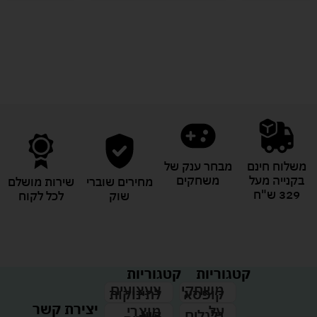
לעוד מוצרים במבצעים מיוחדים
משלוח חינם
מבחר ענק של
בקנייה מעל
משחקים
מחירים שוברי
שירות מושלם
329 ש"ח
שוק
לכל לקוח
קטגוריות
קטגוריות
צעצועים
משחקי
לתינוקות
קופסא
יצירת קשר
מוצרי
על
קיץ
גלגלים