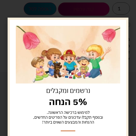
הוספה לסל
קנה עכשיו
לארוז את המוצר באריזת מתנה
5.00 ש"ח
?
מעל 329 ש"ח, משלוח עם שליח עד הבית חינם! – 0 ₪
משלוח עם שליח עד הבית: 29 ש"ח
זמן אספקה: עד 4 ימי עסקים.
איסוף עצמי: מ"ביתר טויס" רחוב בניין דוד 18, ביתר עילית.
נרשמים ומקבלים
5% הנחה
למימוש ברכישה הראשונה.
ובנוסף תקבלו עדכונים על הפריטים החדשים,
ההנחות והמבצעים השווים ביותר!