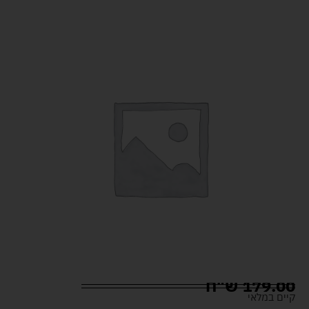
179.00
ש"ח
קיים במלאי