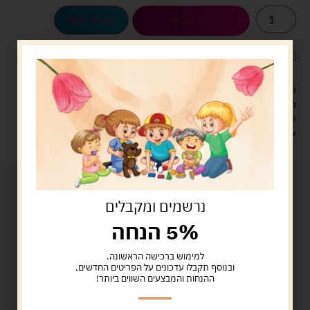
הוספה לסל
קנה עכשיו
לארוז את המוצר באריזת מתנה
5.00 ש"ח
?
מעל 329 ש"ח, משלוח עם שליח עד הבית חינם! – 0 ₪
משלוח עם שליח עד הבית: 29 ש"ח
זמן אספקה: עד 4 ימי עסקים.
איסוף עצמי: מ"ביתר טויס" רחוב בניין דוד 18, ביתר עילית.
נרשמים ומקבלים
5% הנחה
למימוש ברכישה הראשונה.
ובנוסף תקבלו עדכונים על הפריטים החדשים,
ההנחות והמבצעים השווים ביותר!