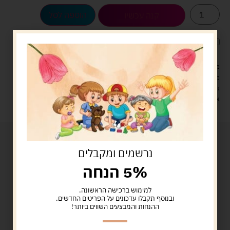
הוספה לסל
קנה עכשיו
לארוז את המוצר באריזת מתנה
5.00 ש"ח
?
מעל 329 ש"ח, משלוח עם שליח עד הבית חינם! – 0 ₪
משלוח עם שליח עד הבית: 29 ש"ח
זמן אספקה: עד 4 ימי עסקים.
איסוף עצמי: מ"ביתר טויס" רחוב בניין דוד 18, ביתר עילית.
נרשמים ומקבלים
5% הנחה
למימוש ברכישה הראשונה.
ובנוסף תקבלו עדכונים על הפריטים החדשים,
ההנחות והמבצעים השווים ביותר!