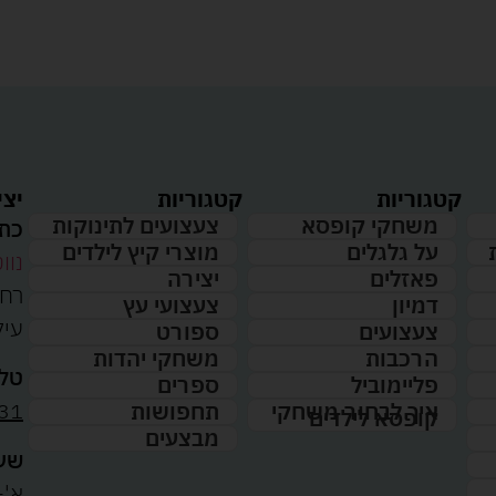
קטגוריות
קטגוריות
יצי
משחקי קופסא
צעצועים לתינוקות
כתו
על גלגלים
מוצרי קיץ לילדים
נווט
פאזלים
יצירה
דמיון
צעצועי עץ
עיל
צעצועים
ספורט
הרכבות
משחקי יהדות
טלפ
פליימוביל
ספרים
31
איך לבחור משחקי
תחפושות
קופסא לילדים
מבצעים
שעו
א'-ה': 