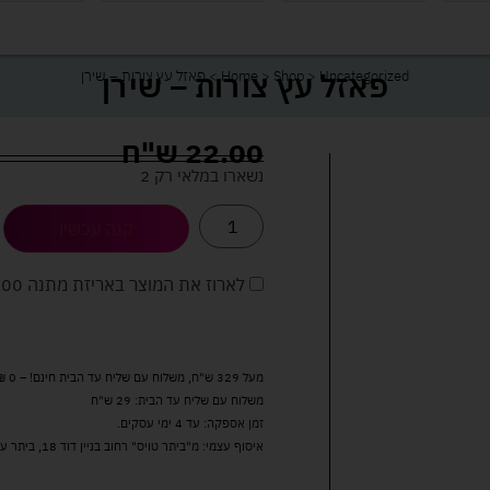
פאזל עץ צורות – שירן
Uncategorized
>
Shop
>
Home
>
פאזל עץ צורות – שירן
22.00
ש"ח
נשארו במלאי רק 2
קנה עכשיו
לארוז את המוצר באריזת מתנה
5.00 
מעל 329 ש"ח, משלוח עם שליח עד הבית חינם! – 0 ₪
משלוח עם שליח עד הבית: 29 ש"ח
זמן אספקה: עד 4 ימי עסקים.
איסוף עצמי: מ"ביתר טויס" רחוב בניין דוד 18, ביתר עילית.