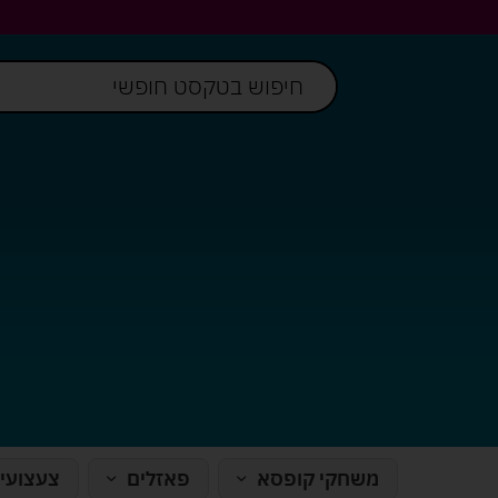
משחקי קופסא
פאזלים
צעצועי