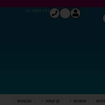
02-5802-231
הדות
מותגים
קו קופה
מבצעים