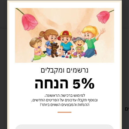
מוצרים קשורים
נרשמים ומקבלים
5% הנחה
למימוש ברכישה הראשונה.
Uncategorized
ובנוסף תקבלו עדכונים על הפריטים החדשים,
מנורת אקווריום נוצצת
ההנחות והמבצעים השווים ביותר!
49.00
ש"ח