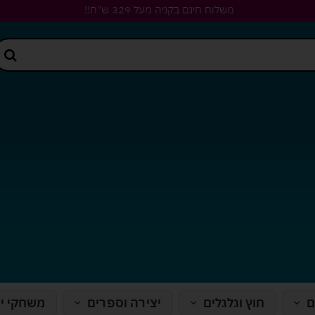
משלוח חינם בקניה מעל 329 ש"ח!!
ם
חוץ וגלגלים
יצירה וספרים
משחקי י