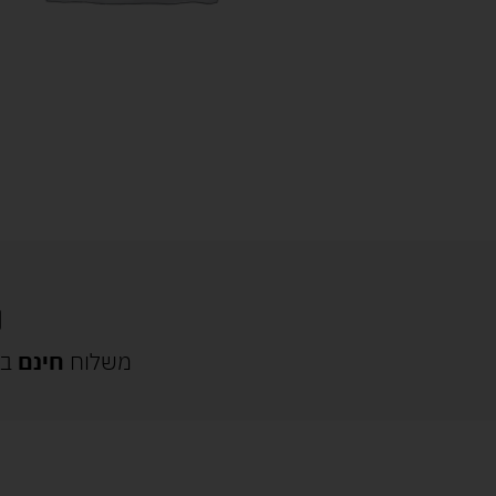
משלוח
חינם
בק