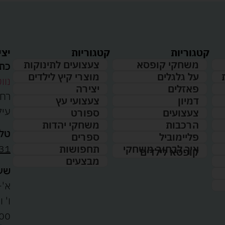
קטגוריות
קטגוריות
יצי
משחקי קופסא
צעצועים לתינוקות
כתו
על גלגלים
מוצרי קיץ לילדים
נווט
פאזלים
יצירה
דמיון
צעצועי עץ
עיל
צעצועים
ספורט
הרכבות
משחקי יהדות
טלפ
פליימוביל
ספרים
31
איך לבחור משחקי
תחפושות
קופסא לילדים
מבצעים
שעו
א'-ה': 
00