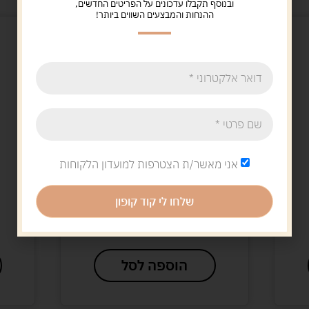
ובנוסף תקבלו עדכונים על הפריטים החדשים,
ההנחות והמבצעים השווים ביותר!
אני מאשר/ת הצטרפות למועדון הלקוחות
Uncategorized
הוט ווילס משאית בתוך
שלחו לי קוד קופון
99.00
ש"ח
הוספה לסל