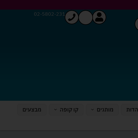
02-5802-231
הדות
מותגים
קו קופה
מבצעים