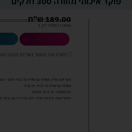
פוקר איכותי מזוודה 300 חלקים
189.00
ש"ח
נשארו במלאי רק 1
הוספה 
קנה עכשיו
לארוז את המוצר באריזת מתנה
5.00 
מעל 329 ש"ח, משלוח עם שליח עד הבית חינם! – 0 ₪
משלוח עם שליח עד הבית: 29 ש"ח
זמן אספקה: עד 4 ימי עסקים.
איסוף עצמי: מ"ביתר טויס" רחוב בניין דוד 18, ביתר עילית.