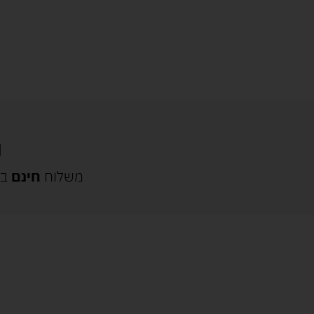
משלוח
חינם
בק