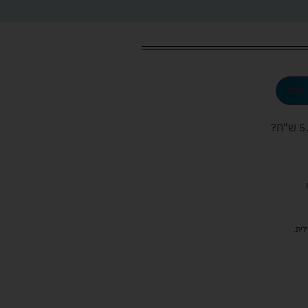
לסל
ש"ח
?