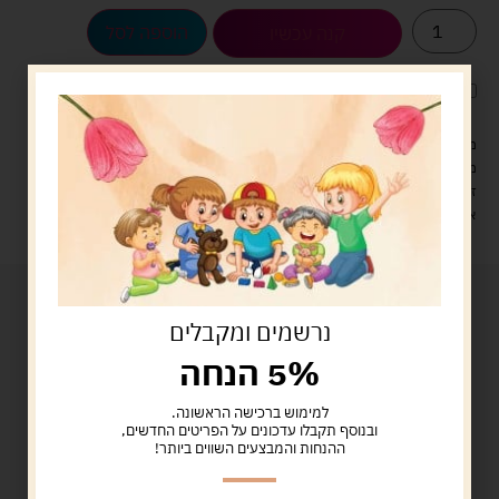
הוספה לסל
קנה עכשיו
לארוז את המוצר באריזת מתנה
5.00 ש"ח
?
מעל 329 ש"ח, משלוח עם שליח עד הבית חינם! – 0 ₪
משלוח עם שליח עד הבית: 29 ש"ח
זמן אספקה: עד 4 ימי עסקים.
איסוף עצמי: מ"ביתר טויס" רחוב בניין דוד 18, ביתר עילית.
נרשמים ומקבלים
5% הנחה
למימוש ברכישה הראשונה.
ובנוסף תקבלו עדכונים על הפריטים החדשים,
ההנחות והמבצעים השווים ביותר!