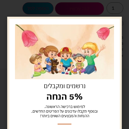
הוספה לסל
קנה עכשיו
לארוז את המוצר באריזת מתנה
5.00 ש"ח
?
מעל 329 ש"ח, משלוח עם שליח עד הבית חינם! – 0 ₪
משלוח עם שליח עד הבית: 29 ש"ח
זמן אספקה: עד 4 ימי עסקים.
איסוף עצמי: מ"ביתר טויס" רחוב בניין דוד 18, ביתר עילית.
נרשמים ומקבלים
5% הנחה
למימוש ברכישה הראשונה.
ובנוסף תקבלו עדכונים על הפריטים החדשים,
ההנחות והמבצעים השווים ביותר!