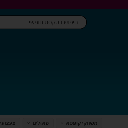
משחקי קופסא
פאזלים
צעצועי