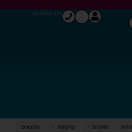
02-5802-231
הדות
מותגים
קו קופה
מבצעים