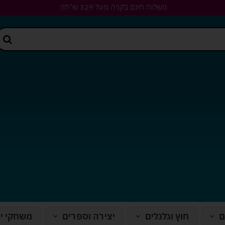
משלוח חינם בקניה מעל 329 ש"ח!!
ם
חוץ וגלגלים
יצירה וספרים
משחקי י