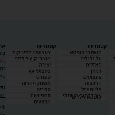
קטגוריות
קטגוריות
יצי
משחקי קופסא
צעצועים לתינוקות
כתו
על גלגלים
מוצרי קיץ לילדים
נווט
פאזלים
יצירה
דמיון
צעצועי עץ
עיל
צעצועים
ספורט
הרכבות
משחקי יהדות
טלפ
פליימוביל
ספרים
31
איך לבחור משחקי
תחפושות
קופסא לילדים
מבצעים
שעו
א'-ה': 