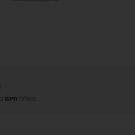
משלוח
חינם
בק