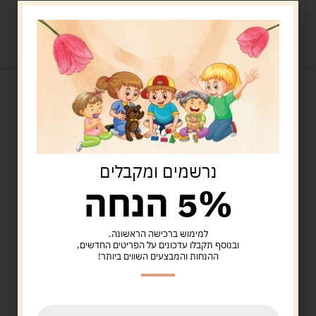
מוצרים קשורים
נרשמים ומקבלים
5% הנחה
למימוש ברכישה הראשונה.
Uncategorized
ובנוסף תקבלו עדכונים על הפריטים החדשים,
דגמים לפטריות ענק
ההנחות והמבצעים השווים ביותר!
58.00
ש"ח