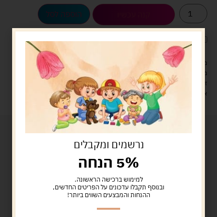
הוספה לסל
קנה עכשיו
לארוז את המוצר באריזת מתנה
5.00 ש"ח
?
מעל 329 ש"ח, משלוח עם שליח עד הבית חינם! – 0 ₪
משלוח עם שליח עד הבית: 29 ש"ח
זמן אספקה: עד 4 ימי עסקים.
איסוף עצמי: מ"ביתר טויס" רחוב בניין דוד 18, ביתר עילית.
נרשמים ומקבלים
5% הנחה
למימוש ברכישה הראשונה.
ובנוסף תקבלו עדכונים על הפריטים החדשים,
ההנחות והמבצעים השווים ביותר!