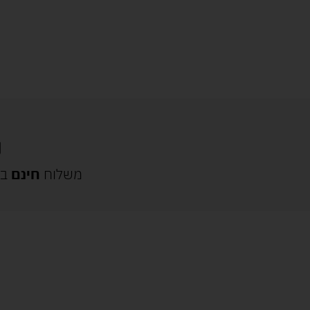
משלוח
חינם
בק