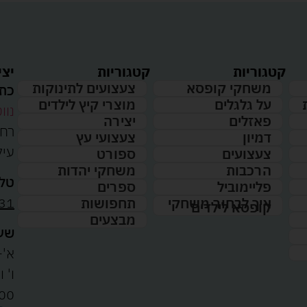
קטגוריות
קטגוריות
יצי
משחקי קופסא
צעצועים לתינוקות
כתו
על גלגלים
מוצרי קיץ לילדים
נווט
פאזלים
יצירה
דמיון
צעצועי עץ
עיל
צעצועים
ספורט
הרכבות
משחקי יהדות
טלפ
פליימוביל
ספרים
31
איך לבחור משחקי
תחפושות
קופסא לילדים
מבצעים
שעו
א'-ה': 
00