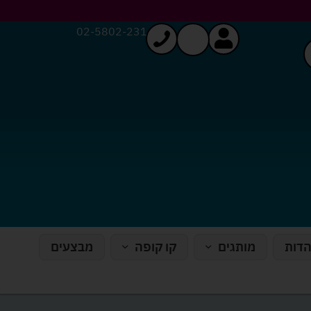
02-5802-231
הדות
מותגים
קו קופה
מבצעים