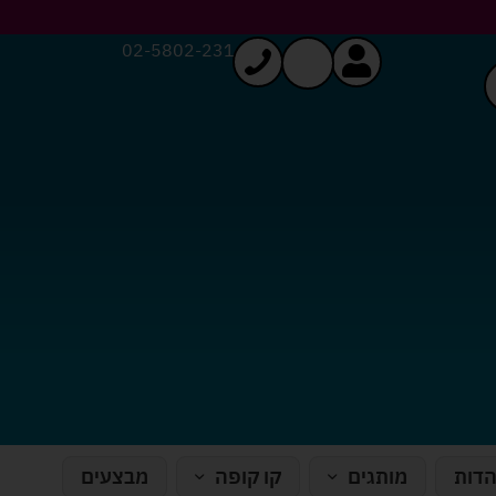
02-5802-231
הדות
מותגים
קו קופה
מבצעים