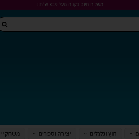
משלוח חינם בקניה מעל 329 ש"ח!!
ם
חוץ וגלגלים
יצירה וספרים
משחקי י