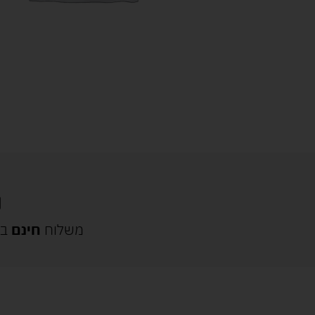
משלוח
חינם
בק