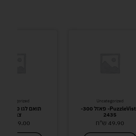
Uncategorized
Uncategorized
PuzzleVista- פאזל 300-
תואם לגו
2435
צבאי
49.90
ש"ח
99.00
ש"ח