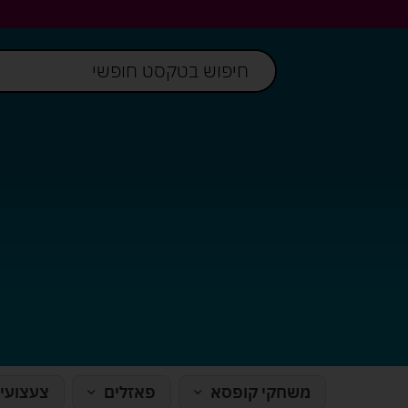
משחקי קופסא
פאזלים
צעצועי