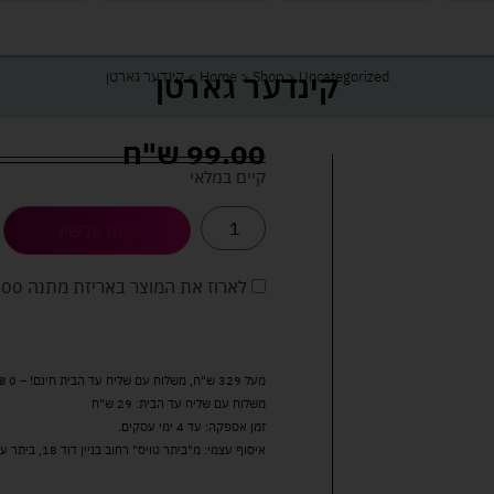
קינדער גארטן
Uncategorized
>
Shop
>
Home
>
קינדער גארטן
99.00
ש"ח
קיים במלאי
קנה עכשיו
לארוז את המוצר באריזת מתנה
5.00 
מעל 329 ש"ח, משלוח עם שליח עד הבית חינם! – 0 ₪
משלוח עם שליח עד הבית: 29 ש"ח
זמן אספקה: עד 4 ימי עסקים.
איסוף עצמי: מ"ביתר טויס" רחוב בניין דוד 18, ביתר עילית.