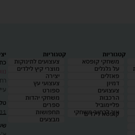
קטגוריות
קטגוריות
יצי
משחקי קופסא
צעצועים לתינוקות
כתו
על גלגלים
מוצרי קיץ לילדים
נווט
פאזלים
יצירה
דמיון
צעצועי עץ
עיל
צעצועים
ספורט
הרכבות
משחקי יהדות
טלפ
פליימוביל
ספרים
31
איך לבחור משחקי
תחפושות
קופסא לילדים
מבצעים
שעו
א'-ה': 