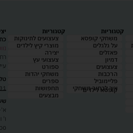
קטגוריות
קטגוריות
יצי
משחקי קופסא
צעצועים לתינוקות
כתו
על גלגלים
מוצרי קיץ לילדים
נווט
פאזלים
יצירה
דמיון
צעצועי עץ
עיל
צעצועים
ספורט
הרכבות
משחקי יהדות
טלפ
פליימוביל
ספרים
31
איך לבחור משחקי
תחפושות
קופסא לילדים
מבצעים
שעו
א'-ה': 
00