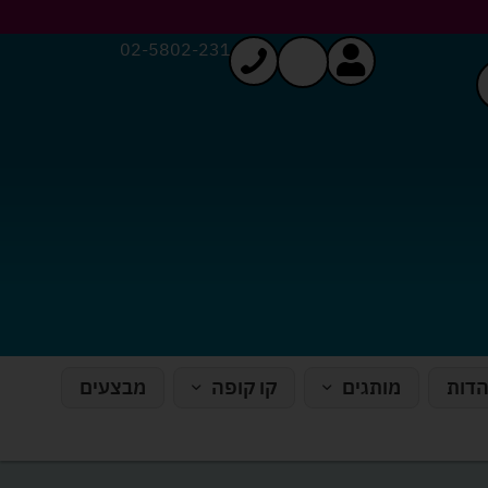
02-5802-231
הדות
מותגים
קו קופה
מבצעים