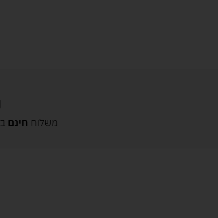
משלוח
חינם
בק