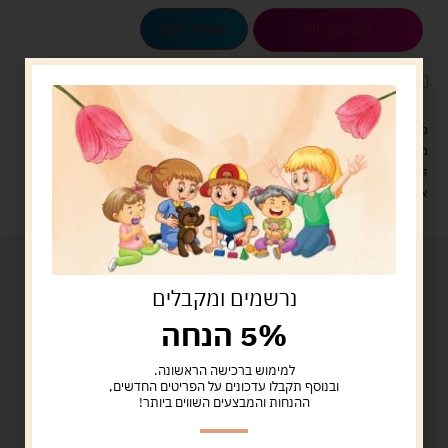
הוספה לסל
קנה עכשיו
לארוז את המוצר באריזת מתנה
5.00 ש"ח
?
מעל 329 ש"ח, משלוח עם שליח עד הבית חינם! – 0 ₪
משלוח עם שליח עד הבית: 29 ש"ח
זמן אספקה: עד 4 ימי עסקים.
איסוף עצמי: מ"ביתר טויס" רחוב בניין דוד 18, ביתר עילית.
נרשמים ומקבלים
5% הנחה
למימוש ברכישה הראשונה.
ובנוסף תקבלו עדכונים על הפריטים החדשים,
ההנחות והמבצעים השווים ביותר!