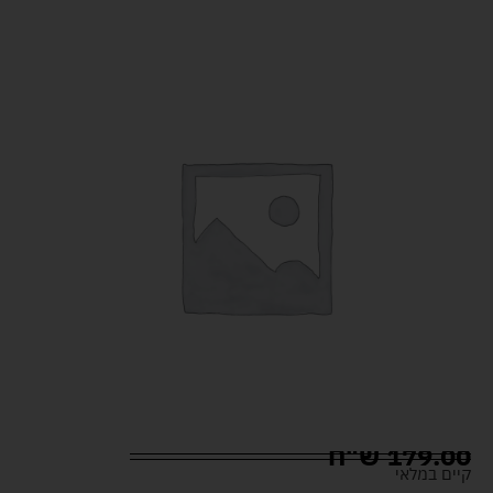
179.00
ש"ח
קיים במלאי