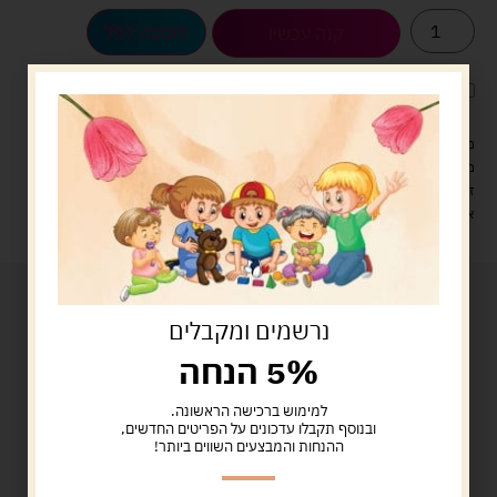
הוספה לסל
קנה עכשיו
לארוז את המוצר באריזת מתנה
5.00 ש"ח
?
מעל 329 ש"ח, משלוח עם שליח עד הבית חינם! – 0 ₪
משלוח עם שליח עד הבית: 29 ש"ח
זמן אספקה: עד 4 ימי עסקים.
איסוף עצמי: מ"ביתר טויס" רחוב בניין דוד 18, ביתר עילית.
נרשמים ומקבלים
5% הנחה
למימוש ברכישה הראשונה.
ובנוסף תקבלו עדכונים על הפריטים החדשים,
ההנחות והמבצעים השווים ביותר!