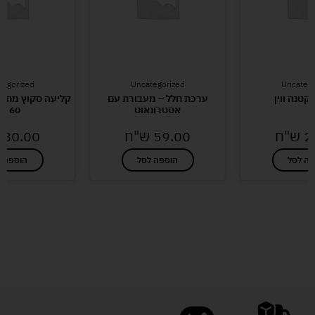
tegorized
Uncategorized
Uncatego
קטנה ווין
ערכת חלל – מעבורת עם
קליעה סקוץ מתנ
אסטרונאוט
60 סמ
2
ש"ח
59.00
ש"ח
80.00
פה לסל
הוספה לסל
הוספה ל
לעוד מוצרים במבצעים מיוחדים