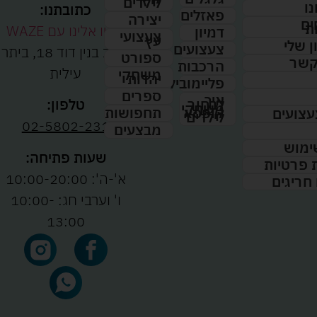
לילדים
נו
כתובתנו:
פאזלים
יצירה
ים
ת
נווטו אלינו עם WAZE
דמיון
צעצועי
עץ
 שלי
צעצועים
רחוב בנין דוד 18, ביתר
ספורט
קשר
הרכבות
עילית
משחקי
יהדות
פליימוביל
ספרים
איך
לבחור
טלפון:
משחקי
תחפושות
קופסא
עצועים
לילדים
02-5802-231
מבצעים
ימוש
שעות פתיחה:
ת פרטיות
א'-ה': 10:00-20:00
 חריגים
ו' וערבי חג: 10:00-
13:00