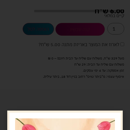
6.00
ש"ח
קיים במלאי
הוספה לסל
קנה עכשיו
לארוז את המוצר באריזת מתנה
5.00 ש"ח
?
מעל 329 ש"ח, משלוח עם שליח עד הבית חינם! – 0 ₪
משלוח עם שליח עד הבית: 29 ש"ח
זמן אספקה: עד 4 ימי עסקים.
איסוף עצמי: מ"ביתר טויס" רחוב בניין דוד 18, ביתר עילית.