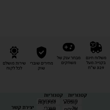
לעוד מוצרים במבצעים מיוחדים
משלוח חינם
מבחר ענק של
בקנייה מעל
משחקים
מחירים שוברי
שירות מושלם
329 ש"ח
שוק
לכל לקוח
קטגוריות
קטגוריות
צעצועים
משחקי
לתינוקות
קופסא
יצירת קשר
מוצרי
על
קיץ
גלגלים