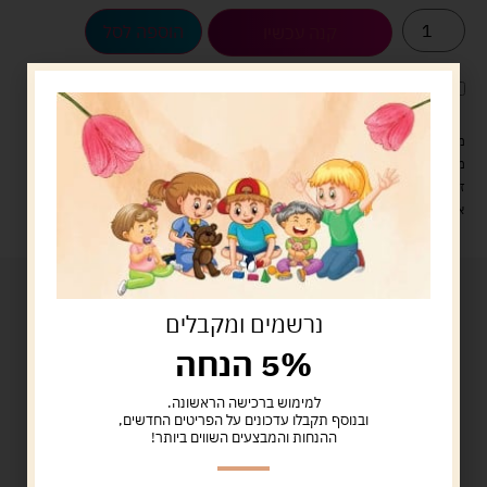
הוספה לסל
קנה עכשיו
לארוז את המוצר באריזת מתנה
5.00 ש"ח
?
מעל 329 ש"ח, משלוח עם שליח עד הבית חינם! – 0 ₪
משלוח עם שליח עד הבית: 29 ש"ח
זמן אספקה: עד 4 ימי עסקים.
איסוף עצמי: מ"ביתר טויס" רחוב בניין דוד 18, ביתר עילית.
נרשמים ומקבלים
5% הנחה
למימוש ברכישה הראשונה.
ובנוסף תקבלו עדכונים על הפריטים החדשים,
ההנחות והמבצעים השווים ביותר!