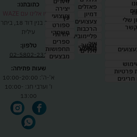
לילדים
נו
כתובתנו:
פאזלים
יצירה
ים
ת
נווטו אלינו עם WAZE
דמיון
צעצועי
עץ
 שלי
צעצועים
רחוב בנין דוד 18, ביתר
ספורט
קשר
הרכבות
עילית
משחקי
יהדות
פליימוביל
ספרים
איך
לבחור
טלפון:
משחקי
תחפושות
קופסא
עצועים
לילדים
02-5802-231
מבצעים
ימוש
שעות פתיחה:
ת פרטיות
א'-ה': 10:00-20:00
 חריגים
ו' וערבי חג: 10:00-
13:00