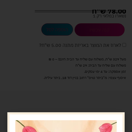
78.00
ש"ח
נשארו במלאי רק 1
הוספה לסל
קנה עכשיו
לארוז את המוצר באריזת מתנה
5.00 ש"ח
?
מעל 329 ש"ח, משלוח עם שליח עד הבית חינם! – 0 ₪
משלוח עם שליח עד הבית: 29 ש"ח
זמן אספקה: עד 4 ימי עסקים.
איסוף עצמי: מ"ביתר טויס" רחוב בניין דוד 18, ביתר עילית.