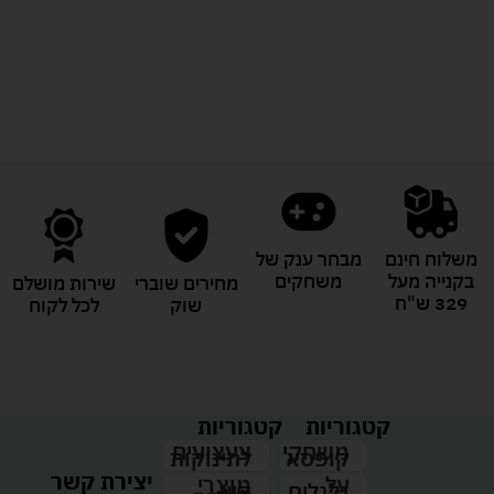
לעוד מוצרים במבצעים מיוחדים
משלוח חינם
מבחר ענק של
בקנייה מעל
משחקים
מחירים שוברי
שירות מושלם
329 ש"ח
שוק
לכל לקוח
קטגוריות
קטגוריות
צעצועים
משחקי
לתינוקות
קופסא
יצירת קשר
מוצרי
על
קיץ
גלגלים