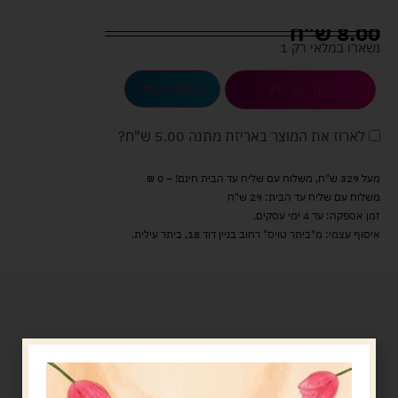
8.00
ש"ח
נשארו במלאי רק 1
הוספה לסל
קנה עכשיו
לארוז את המוצר באריזת מתנה
5.00 ש"ח
?
מעל 329 ש"ח, משלוח עם שליח עד הבית חינם! – 0 ₪
משלוח עם שליח עד הבית: 29 ש"ח
זמן אספקה: עד 4 ימי עסקים.
איסוף עצמי: מ"ביתר טויס" רחוב בניין דוד 18, ביתר עילית.