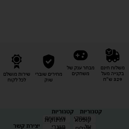
לעוד מוצרים במבצעים מיוחדים
משלוח חינם
מבחר ענק של
בקנייה מעל
משחקים
מחירים שוברי
שירות מושלם
329 ש"ח
שוק
לכל לקוח
קטגוריות
קטגוריות
צעצועים
משחקי
לתינוקות
קופסא
יצירת קשר
מוצרי
על
קיץ
גלגלים