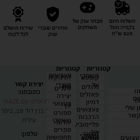
משלוח חינם
מבחר ענק של
בקנייה מעל
משחקים
מחירים שוברי
שירות מושלם
329 ש"ח
שוק
לכל לקוח
קטגוריות
קטגוריות
צעצועים
משחקי
לתינוקות
קופסא
יצירת קשר
מוצרי
על
קיץ
גלגלים
לילדים
נו
כתובתנו:
פאזלים
יצירה
ים
ת
נווטו אלינו עם WAZE
דמיון
צעצועי
עץ
 שלי
צעצועים
רחוב בנין דוד 18, ביתר
ספורט
קשר
הרכבות
עילית
משחקי
יהדות
פליימוביל
ספרים
איך
לבחור
טלפון:
משחקי
תחפושות
קופסא
עצועים
לילדים