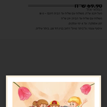
69.90
ש"ח
המלאי אזל
מעל 329 ש"ח, משלוח עם שליח עד הבית חינם! – 0 ₪
משלוח עם שליח עד הבית: 29 ש"ח
זמן אספקה: עד 4 ימי עסקים.
איסוף עצמי: מ"ביתר טויס" רחוב בניין דוד 18, ביתר עילית.