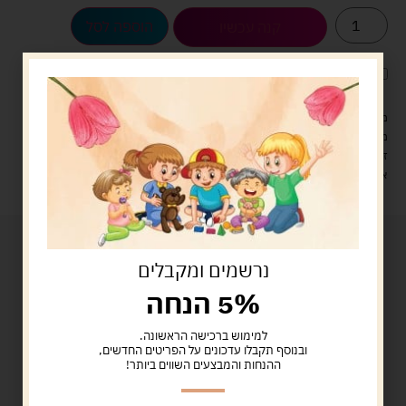
הוספה לסל
קנה עכשיו
לארוז את המוצר באריזת מתנה
5.00 ש"ח
?
מעל 329 ש"ח, משלוח עם שליח עד הבית חינם! – 0 ₪
משלוח עם שליח עד הבית: 29 ש"ח
זמן אספקה: עד 4 ימי עסקים.
איסוף עצמי: מ"ביתר טויס" רחוב בניין דוד 18, ביתר עילית.
נרשמים ומקבלים
5% הנחה
למימוש ברכישה הראשונה.
ובנוסף תקבלו עדכונים על הפריטים החדשים,
ההנחות והמבצעים השווים ביותר!